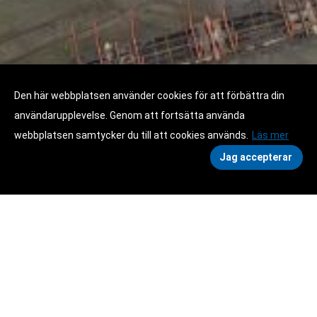
Den här webbplatsen använder cookies för att förbättra din
användarupplevelse. Genom att fortsätta använda
webbplatsen samtycker du till att cookies används.
Läs mer
Jag accepterar
KONTAKTA OSS
MIDWAGGON I ÅNGE
Midwaggon ägs av Kockums Industrier som även äger
Swemaint AB som erbjuder underhåll och service av
godsvagnar och lok i Midwaggons anläggning.
Verkstaden i Ånge är en stor anläggning med ca 550