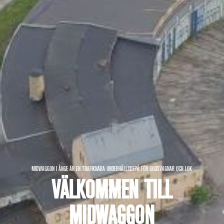
MIDWAGGON I ÅNGE ÄR EN TRAFIKNÄRA UNDERHÅLLSDEPÅ FÖR GODSVAGNAR OCH LOK
VÄLKOMMEN TILL
MIDWAGGON